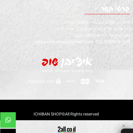
איצ'יבן ספורט בע"מ – כתובת החנות:
רח' שנקר 26 איזור התעשיה ק. אריה פ"ת
נא להתקשר לתיאום לפני הגעה
לטל.
052-3652970
rachamim.alkobi@gmail.com
!-- Global site tag (gtag.js) - Google Analytics -->
ICHIBAN SHOP©All Rights reserved
✕