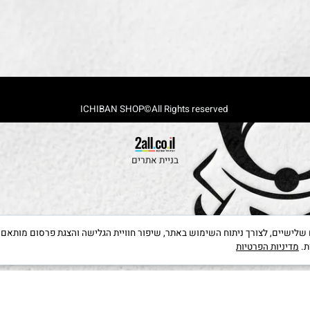
נא להתקשר לתיאום לפני הגעה
לטל.
052-3652970
rachamim.alkobi@gmail.com
ICHIBAN SHOP©All Rights reserved
בניית אתרים
קבצי Cookies, לרבות של צדדים שלישיים, לצורך ניתוח השימוש באתר, שיפור חוויית הגלישה והצגת פרס