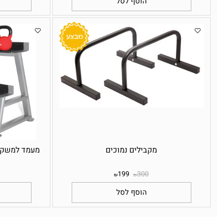
169
249
₪
₪
הוסף לסל
הו
מקבילים נמוכים
מעמד למשקולות ק
199
300
₪
₪