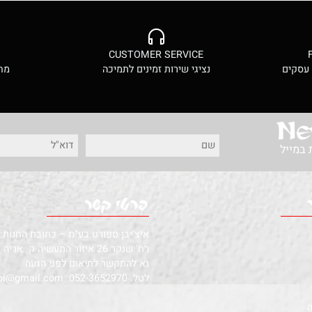
סף לסל
הוסף לסל
CES
CUSTOMER SERVICE
ם
נציגי שירות זמינים לתמיכה
מחירי
ל
איצ'יבן ספורט בע"מ – כתובת החנות:
רח' שנקר 26 איזור התעשיה ק. אריה פ"ת