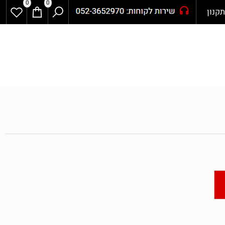
0
0
ון