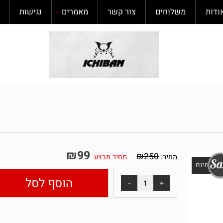
משלוחים
צור קשר
מאמרים
נגישות
תקנ
₪
99
₪
250
מחיר:
מחיר מבצע:
נם
הוסף לסל