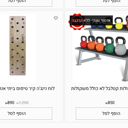
149
250
49
₪
₪
₪
סף לסל
הוסף לסל
איסוף עצמי- ללא הרכבה
א
טלבל לא כולל משקולות
לוח נינג'ה קיר טיפוס ביתי אנכי 
890
1,200
850
₪
₪
₪