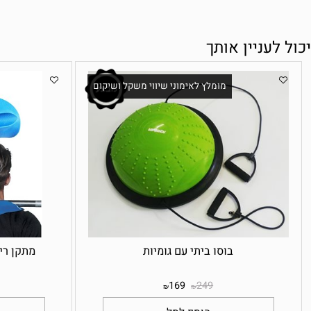
עניין אותך
מומלץ לאימוני שיווי משקל ושיקום
בוסו ביתי עם גומיות
מתקן ריפוד ל