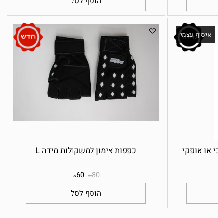
59
120
₪
₪
הוסף לסל
יסוף עצמי
או אופקי
כפפות אימון למשקולות מידה L
60
80
₪
₪