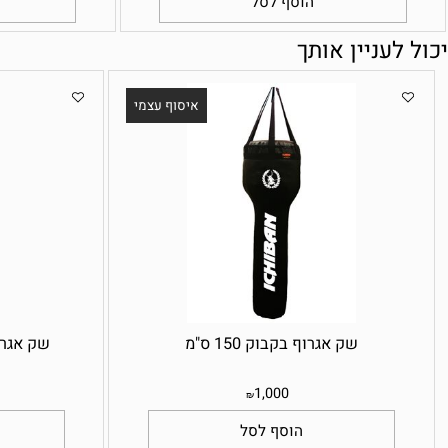
0
100
₪
הוסף לסל
הוס
עניין אותך
איסוף עצמי
שק אגרוף בקבוק 150 ס"מ
שק אגרוף שמשונית 