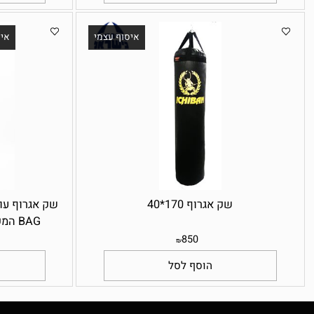
1,000
₪
הוסף לסל
הו
איסוף עצמי
איסוף עצ
שק אגרוף 170*40
BAG המקורי !! מעולה לשימוש ביתי
850
₪