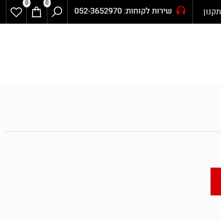
0
0
ון