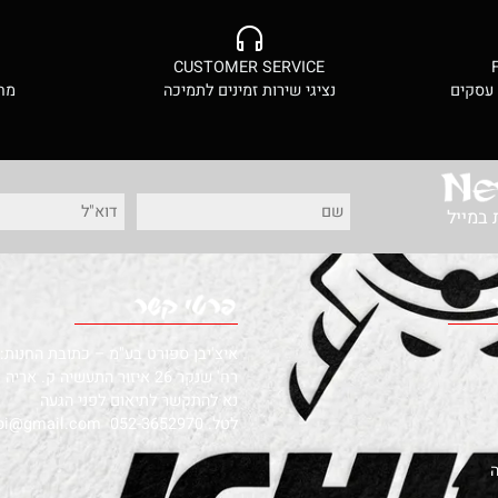
סף לסל
הוסף לסל
CES
CUSTOMER SERVICE
ם
נציגי שירות זמינים לתמיכה
מחירי
ל
איצ'יבן ספורט בע"מ – כתובת החנות:
רח' שנקר 26 איזור התעשיה ק. אריה פ"ת