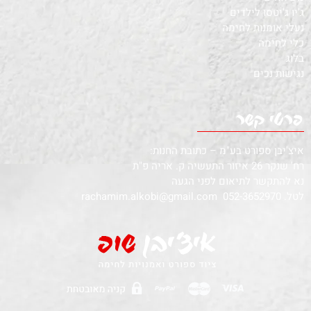
ג'יו ג'יטסו לילדים
נעלי אומנות לחימה
כלי לחימה
בלוג
נגישות נכים
איצ'יבן ספורט בע"מ – כתובת החנות:
רח' שנקר 26 איזור התעשיה ק. אריה פ"ת
נא להתקשר לתיאום לפני הגעה
לטל.
052-3652970
rachamim.alkobi@gmail.com