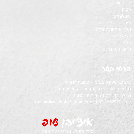
צור קשר
תקנון
משלוחים
ג'יו ג'יטסו לילדים
נעלי אומנות לחימה
כלי לחימה
בלוג
נגישות נכים
איצ'יבן ספורט בע"מ – כתובת החנות:
רח' שנקר 26 איזור התעשיה ק. אריה פ"ת
נא להתקשר לתיאום לפני הגעה
לטל.
052-3652970
rachamim.alkobi@gmail.com