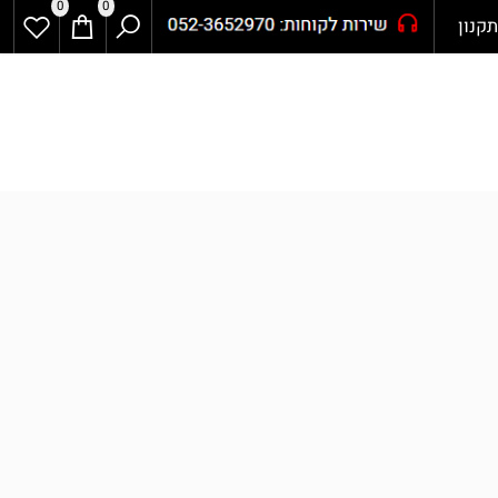
0
0
ון