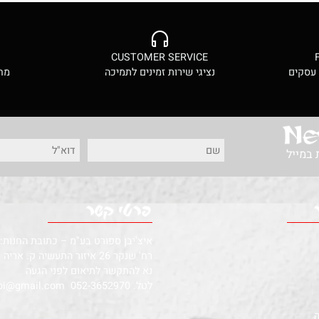
CES
CUSTOMER SERVICE
ם
נציגי שירות זמינים לתמיכה
מחירי
ל
איצ'יבן ספורט בע"מ – כתובת החנות:
רח' שנקר 26 איזור התעשיה ק. אריה פ"ת
נא להתקשר לתיאום לפני הגעה
לטל.
052-3652970
rachamim.alkobi@gmail.com